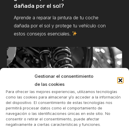
dañada por el sol?
Aprende a reparar la pintura de tu coche
dañada por el sol y protege tu vehículo con
estos consejos esenciales.
Gestionar el consentimiento
de las cookies
Para ofrecer las mejores experiencias, utilizamos tecnologías
como las cookies para almacenar y/o acceder a la información
del dispositivo. El consentimiento de estas tecnologías nos
permitirá procesar datos como el comportamiento de
navegación o las identificaciones únicas en este sitio. No
consentir o retirar el consentimiento, puede afectar
negativamente a ciertas características y funciones.