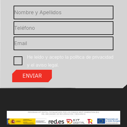
He leído y acepto la
política de privacidad
y el
aviso legal
.