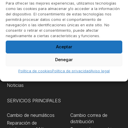
+34 952 35 93 51
Para ofrecer las mejores experiencias, utilizamos tecnologías
como las cookies para almacenar y/o acceder a la información
del dispositivo. El consentimiento de estas tecnologías nos
permitirá procesar datos como el comportamiento de
navegación o las identificaciones únicas en este sitio. No
consentir o retirar el consentimiento, puede afectar
MENÚ
negativamente a ciertas características y funciones.
Aceptar
Contacto
Pedir cita
Denegar
Nuestra empresa
Blog
Política de cookies
Política de privacidad
Aviso legal
Promociones
Noticias
SERVICIOS PRINCIPALES
Cambio de neumáticos
Cambio correa de
distribución
Reparación de