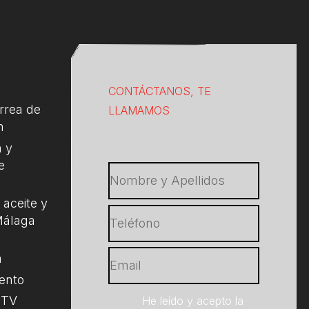
CONTÁCTANOS, TE
rrea de
LLAMAMOS
n
 y
e
aceite y
 Málaga
a
ento
 ITV
He leído y acepto la