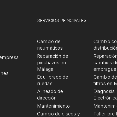
SERVICIOS PRINCIPALES
Cambio de
Cambio co
neumáticos
distribució
Reparación de
Reparación
 empresa
pinchazos en
cambios d
Málaga
embrague
ones
Equilibrado de
Cambio de 
ruedas
filtros en
Alineado de
Diagnosis
dirección
Electrónic
Mantenimiento
Mantenimi
Cambio de discos y
Taller pre