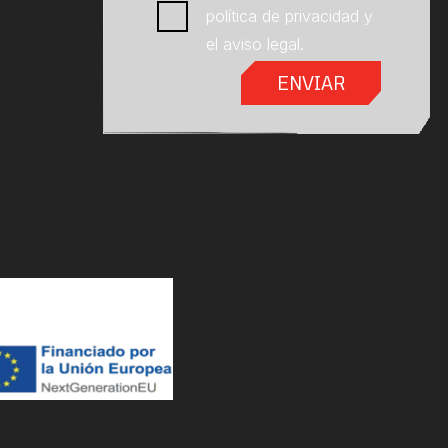
política de privacidad
y
el
aviso legal
.