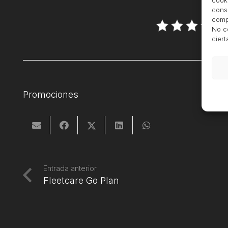
cooki
cons
compo
No c
ciert
Promociones
Entrada anterior
Fleetcare Go Plan