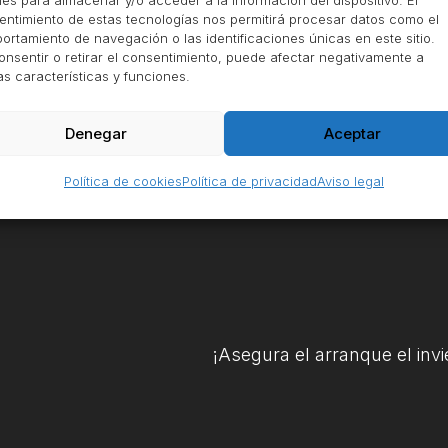
es para almacenar y/o acceder a la información del dispositivo. El
entimiento de estas tecnologías nos permitirá procesar datos como el
rtamiento de navegación o las identificaciones únicas en este sitio.
Rate this post
onsentir o retirar el consentimiento, puede afectar negativamente a
as características y funciones.
Denegar
Aceptar
Política de cookies
Política de privacidad
Aviso legal
¡Asegura el arranque el invi