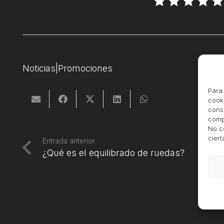
Noticias|Promociones
Para 
cooki
cons
compo
No c
ciert
Entrada anterior
¿Qué es el equilibrado de ruedas?