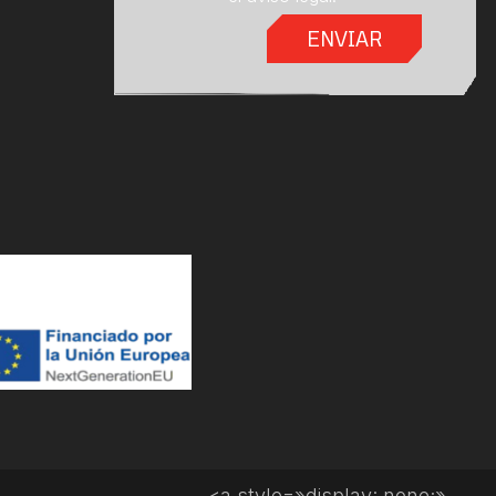
<a style=»display: none;»