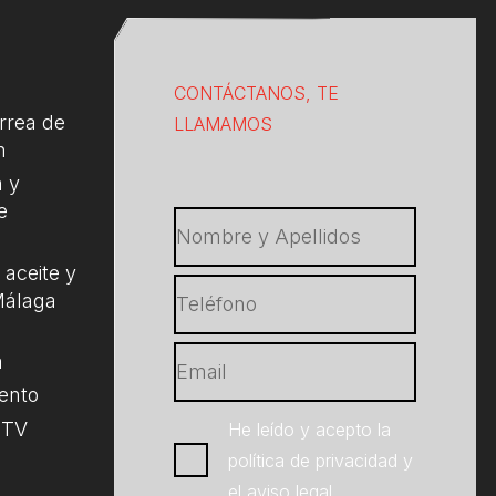
CONTÁCTANOS, TE
rrea de
LLAMAMOS
n
 y
e
aceite y
 Málaga
a
ento
 ITV
He leído y acepto la
política de privacidad
y
el
aviso legal
.