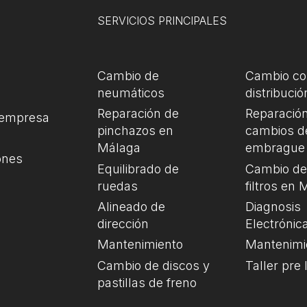
SERVICIOS PRINCIPALES
Cambio de
Cambio co
neumáticos
distribució
Reparación de
Reparación
 empresa
pinchazos en
cambios d
Málaga
embrague
ones
Equilibrado de
Cambio de 
ruedas
filtros en
Alineado de
Diagnosis
dirección
Electrónic
Mantenimiento
Mantenimi
Cambio de discos y
Taller pre
pastillas de freno